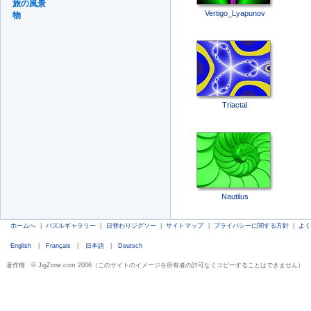
旅の風景
Vertigo_Lyapunov
物
Triactal
Nautilus
ホームへ
|
パズルギャラリー
|
日替わりジグソー
|
サイトマップ
|
プライバシーに関する方針
|
よ
English
|
Français
|
日本語
|
Deutsch
著作権 © JigZone.com 2006（このサイトのイメージを所有者の許可なくコピーすることはできません）