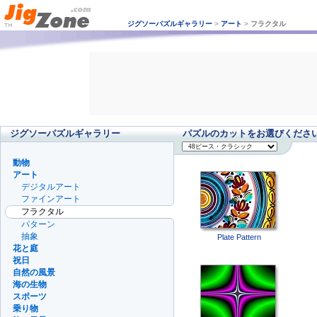
ジグソーパズルギャラリー
>
アート
>
フラクタル
ジグソーパズルギャラリー
パズルのカットをお選びくださ
動物
アート
デジタルアート
ファインアート
フラクタル
パターン
抽象
Plate Pattern
花と庭
祝日
自然の風景
海の生物
スポーツ
乗り物