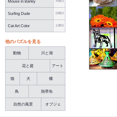
Mouse in Barley
月曜日
Surfing Dude
日曜日
Cat Art Color
土曜日
他のパズルを見る
動物
川と湖
花と庭
アート
猫
犬
蝶
鳥
熱帯魚
自然の風景
オブジェ