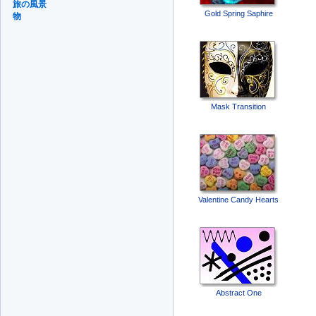
旅の風景
Gold Spring Saphire
物
Mask Transition
Valentine Candy Hearts
Abstract One