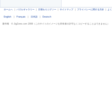
ホームへ
|
パズルギャラリー
|
日替わりジグソー
|
サイトマップ
|
プライバシーに関する方針
|
よ
English
|
Français
|
日本語
|
Deutsch
著作権 © JigZone.com 2006（このサイトのイメージを所有者の許可なくコピーすることはできません）