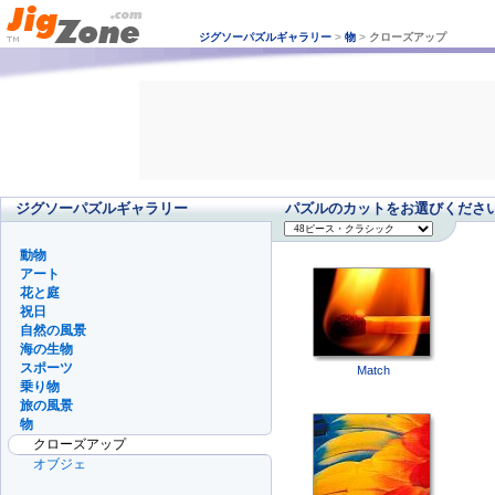
ジグソーパズルギャラリー
>
物
>
クローズアップ
ジグソーパズルギャラリー
パズルのカットをお選びくださ
動物
アート
花と庭
祝日
自然の風景
海の生物
スポーツ
Match
乗り物
旅の風景
物
クローズアップ
オブジェ