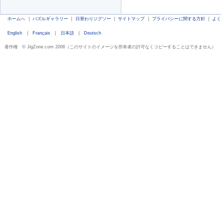
ホームへ
|
パズルギャラリー
|
日替わりジグソー
|
サイトマップ
|
プライバシーに関する方針
|
よ
English
|
Français
|
日本語
|
Deutsch
著作権 © JigZone.com 2006（このサイトのイメージを所有者の許可なくコピーすることはできません）