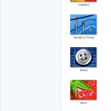
Feathers
Needle & Thread
Button
Berry