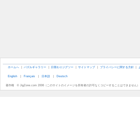
ホームへ
|
パズルギャラリー
|
日替わりジグソー
|
サイトマップ
|
プライバシーに関する方針
|
English
|
Français
|
日本語
|
Deutsch
著作権 © JigZone.com 2006（このサイトのイメージを所有者の許可なくコピーすることはできません）