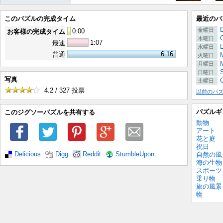
このパズルの完成タイム
最近のパ
金曜日
0
:
00
お客様の完成タイム
木曜日
1:07
最速
水曜日
6:16
普通
M
火曜日
月曜日
日曜日
写真
C
土曜日
4.2 / 327
投票
以前のパ
パズルギ
このジグソーパズルを共有する
動物
アート
花と庭
祝日
Delicious
Digg
Reddit
StumbleUpon
自然の風
海の生物
スポーツ
乗り物
旅の風景
物