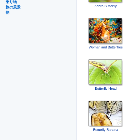
乗り物
Zebra Butterfly
旅の風景
物
Woman and Butterflies
Butterfly Head
Butterfly Banana