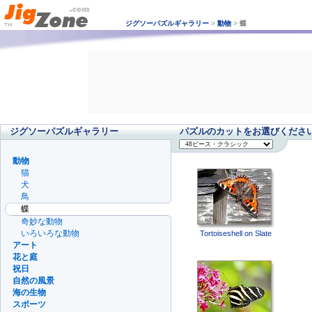
ジグソーパズルギャラリー
>
動物
>
蝶
ジグソーパズルギャラリー
パズルのカットをお選びくださ
動物
猫
犬
鳥
蝶
奇妙な動物
いろいろな動物
Tortoiseshell on Slate
アート
花と庭
祝日
自然の風景
海の生物
スポーツ