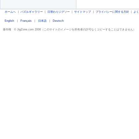
ホームへ
|
パズルギャラリー
|
日替わりジグソー
|
サイトマップ
|
プライバシーに関する方針
|
よ
English
|
Français
|
日本語
|
Deutsch
著作権 © JigZone.com 2006（このサイトのイメージを所有者の許可なくコピーすることはできません）