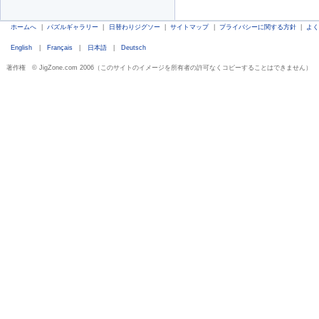
ホームへ
|
パズルギャラリー
|
日替わりジグソー
|
サイトマップ
|
プライバシーに関する方針
|
よ
English
|
Français
|
日本語
|
Deutsch
著作権 © JigZone.com 2006（このサイトのイメージを所有者の許可なくコピーすることはできません）