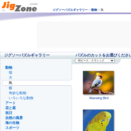
ジグソーパズルギャラリー
>
動物
>
鳥
ジグソーパズルギャラリー
パズルのカットをお選びくださ
動物
猫
犬
鳥
蝶
奇妙な動物
いろいろな動物
Waxwing Bird
アート
花と庭
祝日
自然の風景
海の生物
スポーツ