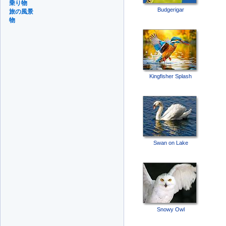
乗り物
Budgerigar
旅の風景
物
Kingfisher Splash
Swan on Lake
Snowy Owl