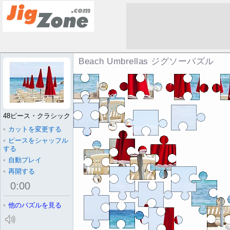
Beach Umbrellas ジグソーパズル
48ピース・クラシック
•
カットを変更する
•
ピースをシャッフル
する
•
自動プレイ
•
再開する
0
:
00
•
他のパズルを見る