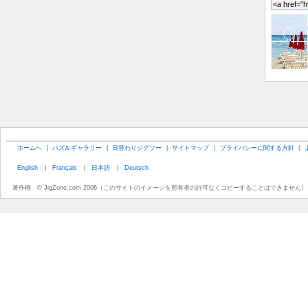
ホームへ
|
パズルギャラリー
|
日替わりジグソー
|
サイトマップ
|
プライバシーに関する方針
|
English
|
Français
|
日本語
|
Deutsch
著作権 © JigZone.com 2006（このサイトのイメージを所有者の許可なくコピーすることはできません）