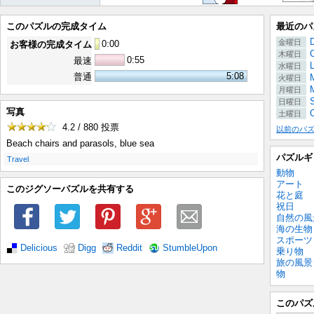
このパズルの完成タイム
最近のパ
金曜日
0
:
00
お客様の完成タイム
木曜日
0:55
最速
水曜日
5:08
普通
M
火曜日
月曜日
日曜日
写真
C
土曜日
4.2 / 880
投票
以前のパ
Beach chairs and parasols, blue sea
パズルギ
.
Travel
動物
アート
このジグソーパズルを共有する
花と庭
祝日
自然の風
海の生物
スポーツ
Delicious
Digg
Reddit
StumbleUpon
乗り物
旅の風景
物
このパズ