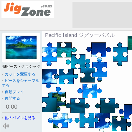
Pacific Island ジグソーパズル
48ピース・クラシック
•
カットを変更する
•
ピースをシャッフル
する
•
自動プレイ
•
再開する
0
:
00
•
他のパズルを見る