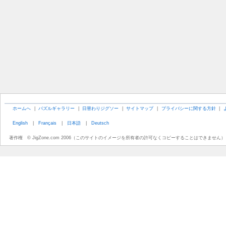
ホームへ
|
パズルギャラリー
|
日替わりジグソー
|
サイトマップ
|
プライバシーに関する方針
|
English
|
Français
|
日本語
|
Deutsch
著作権 © JigZone.com 2006（このサイトのイメージを所有者の許可なくコピーすることはできません）