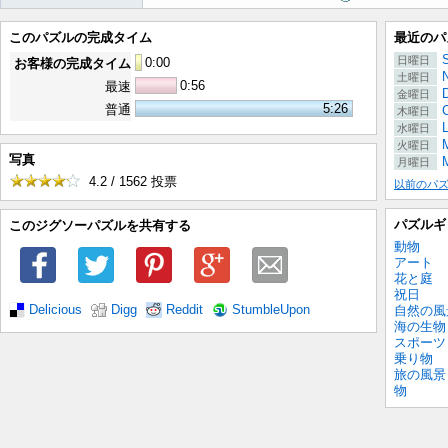
このパズルの完成タイム
最近のパ
S
日曜日
0
:
00
お客様の完成タイム
土曜日
0:56
最速
金曜日
5:26
普通
木曜日
水曜日
M
火曜日
写真
月曜日
4.2 / 1562
投票
以前のパ
パズルギ
このジグソーパズルを共有する
動物
アート
花と庭
祝日
Delicious
Digg
Reddit
StumbleUpon
自然の風
海の生物
スポーツ
乗り物
旅の風景
物