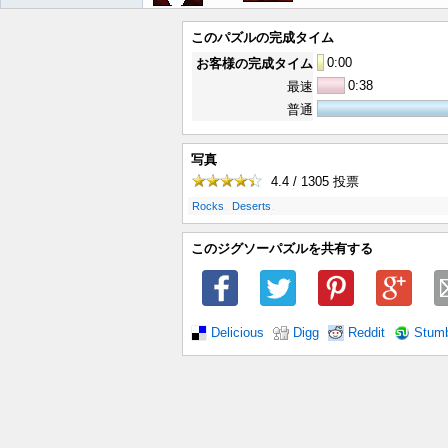
このパズルの完成タイム
0
:
00
お客様の完成タイム
0:38
最速
普通
写真
4.4 / 1305
投票
.
.
Rocks
Deserts
このジグソーパズルを共有する
Delicious
Digg
Reddit
Stum