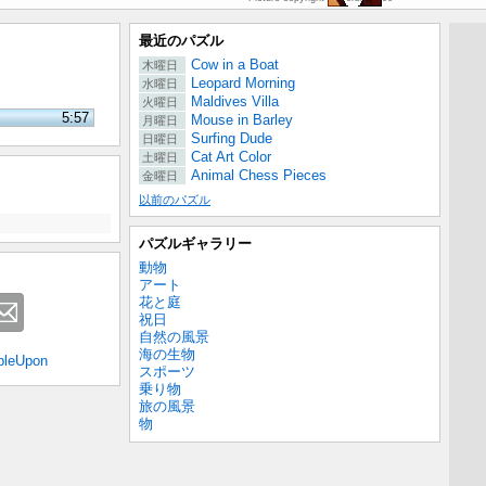
最近のパズル
Cow in a Boat
木曜日
Leopard Morning
水曜日
Maldives Villa
火曜日
5:57
Mouse in Barley
月曜日
Surfing Dude
日曜日
Cat Art Color
土曜日
Animal Chess Pieces
金曜日
以前のパズル
パズルギャラリー
動物
アート
花と庭
祝日
自然の風景
海の生物
bleUpon
スポーツ
乗り物
旅の風景
物