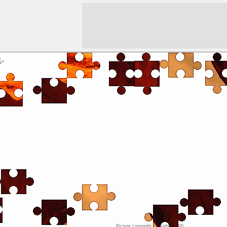
ル
Picture copyright ©
Corbis 2000