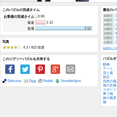
このパズルの完成タイム
最近のパ
金曜日
0
:
00
お客様の完成タイム
木曜日
1:12
最速
水曜日
7:17
普通
M
火曜日
月曜日
日曜日
写真
C
土曜日
4.3 / 923
投票
以前のパ
パズルギ
このジグソーパズルを共有する
動物
アート
花と庭
祝日
Delicious
Digg
Reddit
StumbleUpon
自然の風
海の生物
スポーツ
乗り物
旅の風景
物