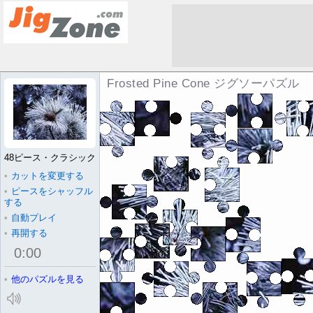
Frosted Pine Cone ジグソーパズル
48ピース・クラシック
•
カットを変更する
•
ピースをシャッフル
する
•
自動プレイ
•
再開する
0
:
00
•
他のパズルを見る