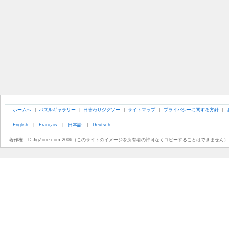
ホームへ
|
パズルギャラリー
|
日替わりジグソー
|
サイトマップ
|
プライバシーに関する方針
|
English
|
Français
|
日本語
|
Deutsch
著作権 © JigZone.com 2006（このサイトのイメージを所有者の許可なくコピーすることはできません）