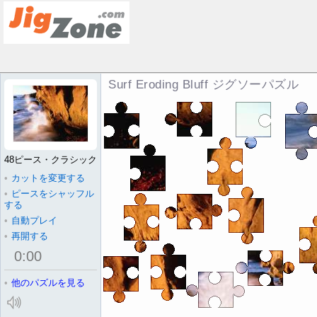
Surf Eroding Bluff ジグソーパズル
48ピース・クラシック
•
カットを変更する
•
ピースをシャッフル
する
•
自動プレイ
•
再開する
0
:
00
•
他のパズルを見る