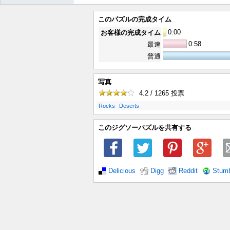
このパズルの完成タイム
0
:
00
お客様の完成タイム
0:58
最速
普通
写真
4.2 / 1265
投票
.
.
Rocks
Deserts
このジグソーパズルを共有する
Delicious
Digg
Reddit
Stum