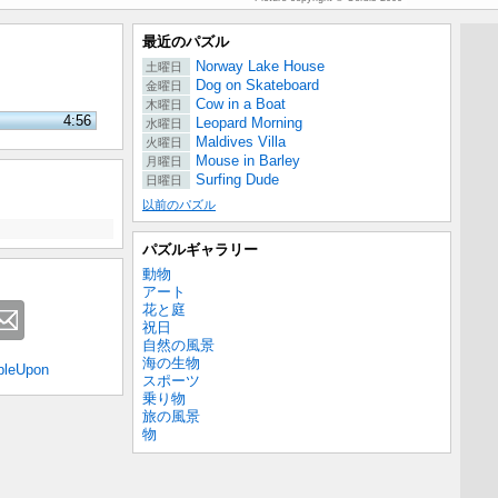
最近のパズル
Norway Lake House
土曜日
Dog on Skateboard
金曜日
Cow in a Boat
木曜日
4:56
Leopard Morning
水曜日
Maldives Villa
火曜日
Mouse in Barley
月曜日
Surfing Dude
日曜日
以前のパズル
パズルギャラリー
動物
アート
花と庭
祝日
自然の風景
海の生物
bleUpon
スポーツ
乗り物
旅の風景
物