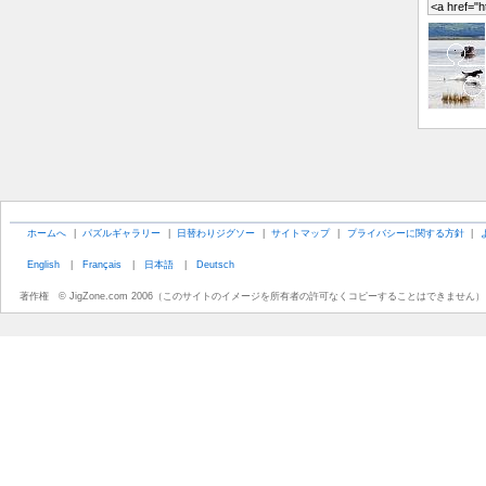
ホームへ
|
パズルギャラリー
|
日替わりジグソー
|
サイトマップ
|
プライバシーに関する方針
|
English
|
Français
|
日本語
|
Deutsch
著作権 © JigZone.com 2006（このサイトのイメージを所有者の許可なくコピーすることはできません）