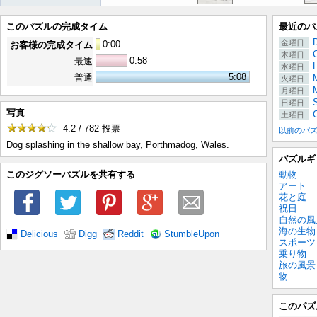
このパズルの完成タイム
最近のパ
金曜日
0
:
00
お客様の完成タイム
木曜日
0:58
最速
水曜日
5:08
普通
M
火曜日
月曜日
日曜日
写真
C
土曜日
4.2 / 782
投票
以前のパ
Dog splashing in the shallow bay, Porthmadog, Wales.
パズルギ
動物
このジグソーパズルを共有する
アート
花と庭
祝日
自然の風
海の生物
Delicious
Digg
Reddit
StumbleUpon
スポーツ
乗り物
旅の風景
物
このパズ