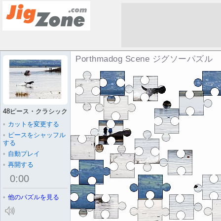
Porthmadog Scene ジグソーパズル
48ピース・クラシック
•
カットを変更する
•
ピースをシャッフル
する
•
自動プレイ
•
再開する
0
:
00
•
他のパズルを見る