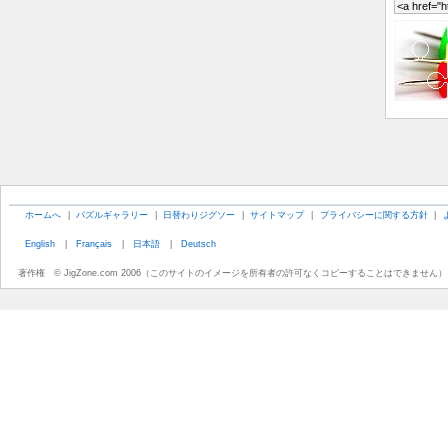
ホームへ
|
パズルギャラリー
|
日替わりジグソー
|
サイトマップ
|
プライバシーに関する方針
|
English
|
Français
|
日本語
|
Deutsch
著作権 © JigZone.com 2006（このサイトのイメージを所有者の許可なくコピーすることはできません）