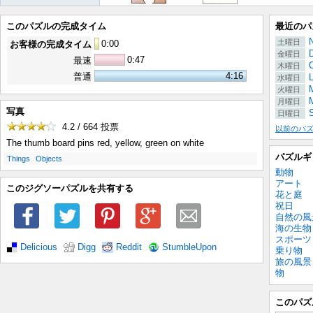
このパズルの完成タイム
最近のパ
土曜日
0
:
00
お客様の完成タイム
金曜日
0:47
最速
木曜日
4:16
普通
水曜日
M
火曜日
月曜日
写真
日曜日
4.2 / 664
投票
以前のパ
The thumb board pins red, yellow, green on white
パズルギ
.
.
Things
Objects
動物
アート
このジグソーパズルを共有する
花と庭
祝日
自然の風
海の生物
スポーツ
Delicious
Digg
Reddit
StumbleUpon
乗り物
旅の風景
物
このパズ