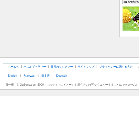
ホームへ
|
パズルギャラリー
|
日替わりジグソー
|
サイトマップ
|
プライバシーに関する方針
|
English
|
Français
|
日本語
|
Deutsch
著作権 © JigZone.com 2006（このサイトのイメージを所有者の許可なくコピーすることはできません）