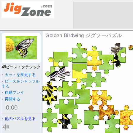
Golden Birdwing ジグソーパズル
48ピース・クラシック
•
カットを変更する
•
ピースをシャッフル
する
•
自動プレイ
•
再開する
0
:
00
•
他のパズルを見る