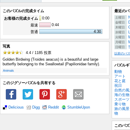
このパズルの完成タイム
最近のパ
土曜日
0
:
00
お客様の完成タイム
金曜日
0:44
最速
木曜日
4:30
普通
水曜日
M
火曜日
月曜日
写真
日曜日
4.4 / 1185
投票
以前のパ
Golden Birdwing (Troides aeacus) is a beautiful and large
butterfly belonging to the Swallowtail (Papilionidae family).
パズルギ
.
Animals
動物
アート
花と庭
このジグソーパズルを共有する
祝日
自然の風
海の生物
スポーツ
乗り物
Delicious
Digg
Reddit
StumbleUpon
旅の風景
物
このパズ