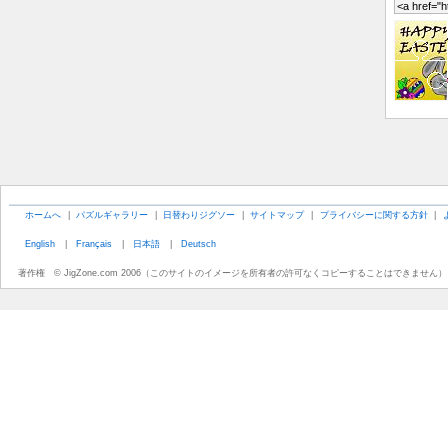
ホームへ
|
パズルギャラリー
|
日替わりジグソー
|
サイトマップ
|
プライバシーに関する方針
|
English
|
Français
|
日本語
|
Deutsch
著作権 © JigZone.com 2006（このサイトのイメージを所有者の許可なくコピーすることはできません）