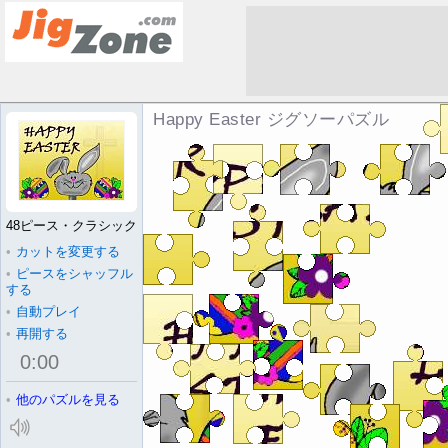
Happy Easter ジグソーパズル
48ピース・クラシック
•
カットを変更する
•
ピースをシャッフル
する
•
自動プレイ
•
再開する
0
:
00
•
他のパズルを見る