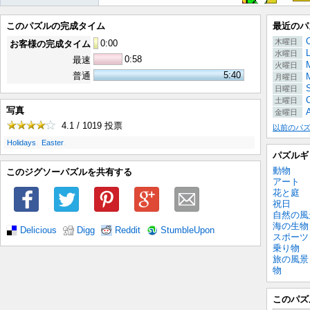
このパズルの完成タイム
最近のパ
木曜日
0
:
00
お客様の完成タイム
水曜日
0:58
最速
M
火曜日
5:40
普通
月曜日
日曜日
C
土曜日
写真
金曜日
4.1 / 1019
投票
以前のパ
.
.
Holidays
Easter
パズルギ
動物
このジグソーパズルを共有する
アート
花と庭
祝日
自然の風
海の生物
Delicious
Digg
Reddit
StumbleUpon
スポーツ
乗り物
旅の風景
物
このパズ