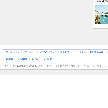
ホームへ
|
パズルギャラリー
|
日替わりジグソー
|
サイトマップ
|
プライバシーに関する方針
|
English
|
Français
|
日本語
|
Deutsch
著作権 © JigZone.com 2006（このサイトのイメージを所有者の許可なくコピーすることはできません）