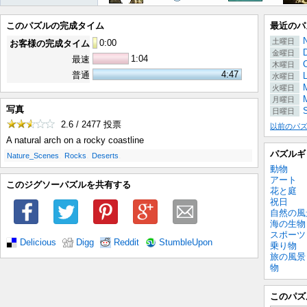
このパズルの完成タイム
最近のパ
土曜日
0
:
00
お客様の完成タイム
金曜日
1:04
最速
木曜日
4:47
普通
水曜日
M
火曜日
月曜日
写真
日曜日
2.6 / 2477
投票
以前のパ
A natural arch on a rocky coastline
パズルギ
.
.
.
Nature_Scenes
Rocks
Deserts
動物
アート
このジグソーパズルを共有する
花と庭
祝日
自然の風
海の生物
スポーツ
Delicious
Digg
Reddit
StumbleUpon
乗り物
旅の風景
物
このパズ