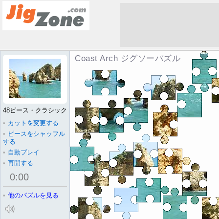
Coast Arch ジグソーパズル
48ピース・クラシック
•
カットを変更する
•
ピースをシャッフル
する
•
自動プレイ
•
再開する
0
:
00
•
他のパズルを見る