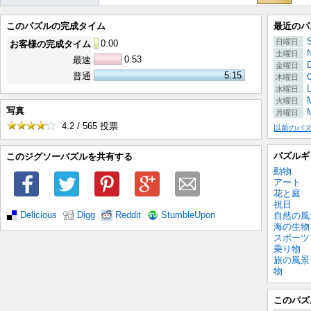
このパズルの完成タイム
最近のパ
S
日曜日
0
:
00
お客様の完成タイム
土曜日
0:53
最速
金曜日
5:15
普通
木曜日
水曜日
M
火曜日
写真
月曜日
4.2 / 565
投票
以前のパ
パズルギ
このジグソーパズルを共有する
動物
アート
花と庭
祝日
Delicious
Digg
Reddit
StumbleUpon
自然の風
海の生物
スポーツ
乗り物
旅の風景
物
このパズ