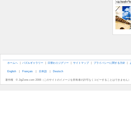
ホームへ
|
パズルギャラリー
|
日替わりジグソー
|
サイトマップ
|
プライバシーに関する方針
|
English
|
Français
|
日本語
|
Deutsch
著作権 © JigZone.com 2006（このサイトのイメージを所有者の許可なくコピーすることはできません）