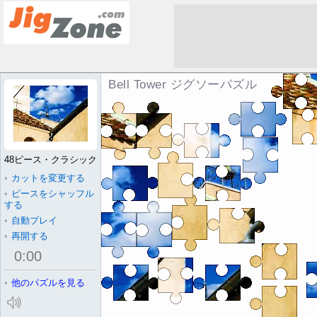
Bell Tower ジグソーパズル
48ピース・クラシック
•
カットを変更する
•
ピースをシャッフル
する
•
自動プレイ
•
再開する
0
:
00
•
他のパズルを見る