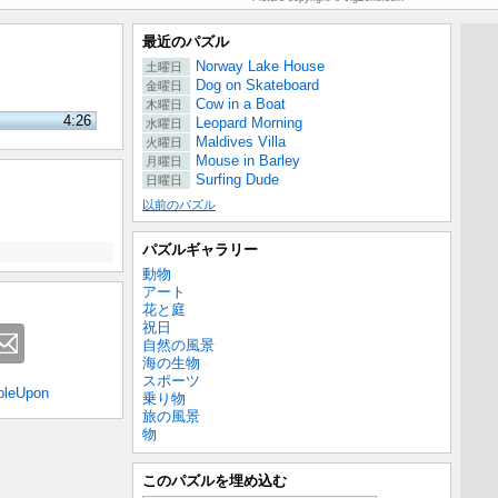
最近のパズル
Norway Lake House
土曜日
Dog on Skateboard
金曜日
Cow in a Boat
木曜日
4:26
Leopard Morning
水曜日
Maldives Villa
火曜日
Mouse in Barley
月曜日
Surfing Dude
日曜日
以前のパズル
パズルギャラリー
動物
アート
花と庭
祝日
自然の風景
海の生物
スポーツ
bleUpon
乗り物
旅の風景
物
このパズルを埋め込む