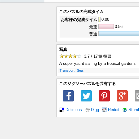
このパズルの完成タイム
0
:
00
お客様の完成タイム
0:56
最速
普通
写真
3.7 / 1749
投票
A super yacht sailing by a tropical gardern.
.
.
Transport
Sea
このジグソーパズルを共有する
Delicious
Digg
Reddit
Stum