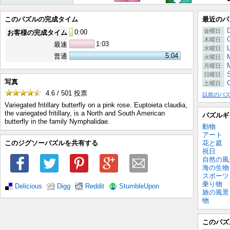
このパズルの完成タイム
最近のパ
金曜日
0
:
00
お客様の完成タイム
木曜日
1:03
最速
水曜日
5:04
普通
M
火曜日
月曜日
日曜日
写真
C
土曜日
4.6 / 501
投票
以前のパ
Variegated fritillary butterfly on a pink rose. Euptoieta claudia,
the variegated fritillary, is a North and South American
パズルギ
butterfly in the family Nymphalidae.
動物
アート
花と庭
このジグソーパズルを共有する
祝日
自然の風
海の生物
スポーツ
乗り物
Delicious
Digg
Reddit
StumbleUpon
旅の風景
物
このパズ