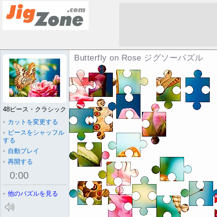
Butterfly on Rose ジグソーパズル
48ピース・クラシック
•
カットを変更する
•
ピースをシャッフル
する
•
自動プレイ
•
再開する
0
:
00
•
他のパズルを見る