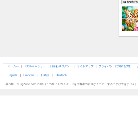
ホームへ
|
パズルギャラリー
|
日替わりジグソー
|
サイトマップ
|
プライバシーに関する方針
|
English
|
Français
|
日本語
|
Deutsch
著作権 © JigZone.com 2006（このサイトのイメージを所有者の許可なくコピーすることはできません）