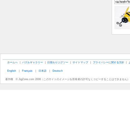
ホームへ
|
パズルギャラリー
|
日替わりジグソー
|
サイトマップ
|
プライバシーに関する方針
|
English
|
Français
|
日本語
|
Deutsch
著作権 © JigZone.com 2006（このサイトのイメージを所有者の許可なくコピーすることはできません）