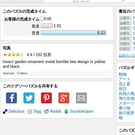
このパズルの完成タイム
最近のパ
土曜日
0
:
00
お客様の完成タイム
金曜日
1:01
最速
木曜日
6:13
普通
水曜日
M
火曜日
月曜日
写真
日曜日
4.4 / 162
投票
以前のパ
Insect garden ornament metal bumble bee design in yellow
and black.
パズルギ
.
.
Animals
Critters
動物
アート
花と庭
このジグソーパズルを共有する
祝日
自然の風
海の生物
スポーツ
乗り物
Delicious
Digg
Reddit
StumbleUpon
旅の風景
物
このパズ