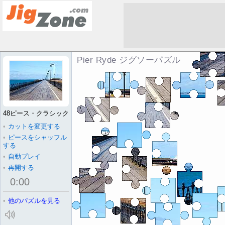
Pier Ryde ジグソーパズル
48ピース・クラシック
•
カットを変更する
•
ピースをシャッフル
する
•
自動プレイ
•
再開する
0
:
00
•
他のパズルを見る