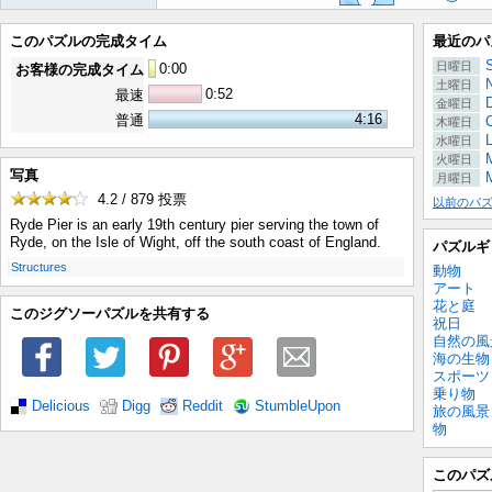
このパズルの完成タイム
最近のパ
S
日曜日
0
:
00
お客様の完成タイム
土曜日
0:52
最速
金曜日
4:16
普通
木曜日
水曜日
M
火曜日
写真
月曜日
4.2 / 879
投票
以前のパ
Ryde Pier is an early 19th century pier serving the town of
Ryde, on the Isle of Wight, off the south coast of England.
パズルギ
.
Structures
動物
アート
花と庭
このジグソーパズルを共有する
祝日
自然の風
海の生物
スポーツ
乗り物
Delicious
Digg
Reddit
StumbleUpon
旅の風景
物
このパズ