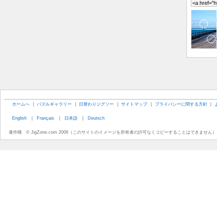
ホームへ
|
パズルギャラリー
|
日替わりジグソー
|
サイトマップ
|
プライバシーに関する方針
|
English
|
Français
|
日本語
|
Deutsch
著作権 © JigZone.com 2006（このサイトのイメージを所有者の許可なくコピーすることはできません）