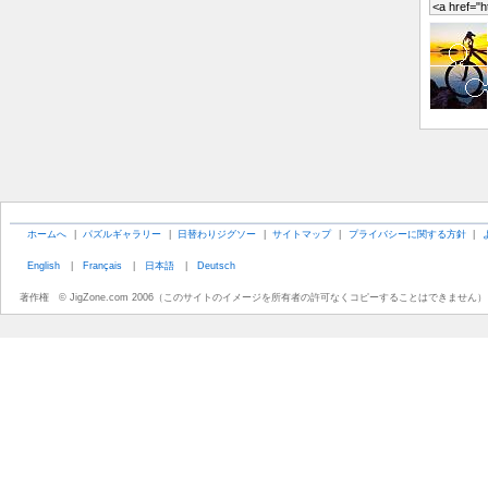
ホームへ
|
パズルギャラリー
|
日替わりジグソー
|
サイトマップ
|
プライバシーに関する方針
|
English
|
Français
|
日本語
|
Deutsch
著作権 © JigZone.com 2006（このサイトのイメージを所有者の許可なくコピーすることはできません）