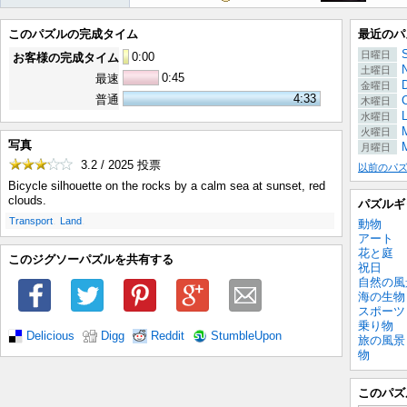
このパズルの完成タイム
最近のパ
S
日曜日
0
:
00
お客様の完成タイム
土曜日
0:45
最速
金曜日
4:33
普通
木曜日
水曜日
M
火曜日
写真
月曜日
3.2 / 2025
投票
以前のパ
Bicycle silhouette on the rocks by a calm sea at sunset, red
clouds.
パズルギ
.
.
Transport
Land
動物
アート
花と庭
このジグソーパズルを共有する
祝日
自然の風
海の生物
スポーツ
乗り物
Delicious
Digg
Reddit
StumbleUpon
旅の風景
物
このパズ