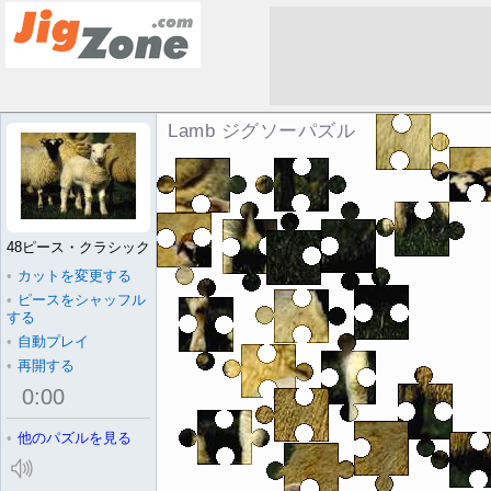
Lamb ジグソーパズル
48ピース・クラシック
•
カットを変更する
•
ピースをシャッフル
する
•
自動プレイ
•
再開する
0
:
00
•
他のパズルを見る