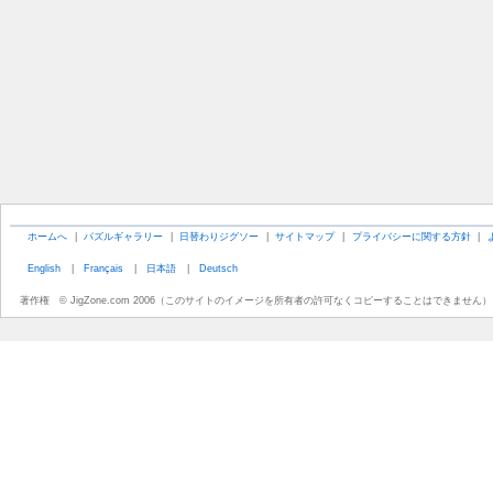
ホームへ
|
パズルギャラリー
|
日替わりジグソー
|
サイトマップ
|
プライバシーに関する方針
|
English
|
Français
|
日本語
|
Deutsch
著作権 © JigZone.com 2006（このサイトのイメージを所有者の許可なくコピーすることはできません）