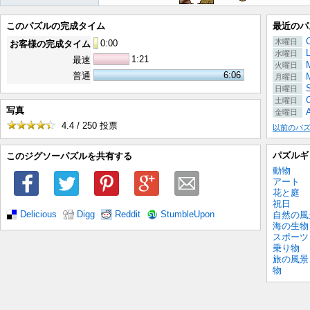
このパズルの完成タイム
最近のパ
木曜日
0
:
00
お客様の完成タイム
水曜日
1:21
最速
M
火曜日
6:06
普通
月曜日
日曜日
C
土曜日
写真
金曜日
4.4 / 250
投票
以前のパ
パズルギ
このジグソーパズルを共有する
動物
アート
花と庭
祝日
Delicious
Digg
Reddit
StumbleUpon
自然の風
海の生物
スポーツ
乗り物
旅の風景
物