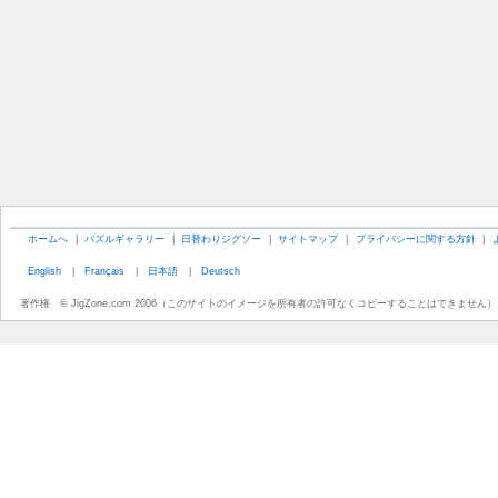
ホームへ
|
パズルギャラリー
|
日替わりジグソー
|
サイトマップ
|
プライバシーに関する方針
|
English
|
Français
|
日本語
|
Deutsch
著作権 © JigZone.com 2006（このサイトのイメージを所有者の許可なくコピーすることはできません）