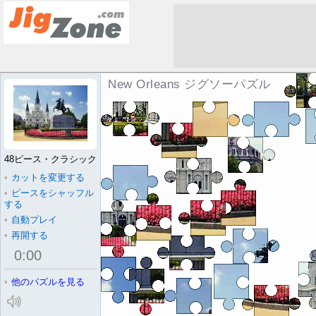
New Orleans ジグソーパズル
48ピース・クラシック
•
カットを変更する
•
ピースをシャッフル
する
•
自動プレイ
•
再開する
0
:
00
•
他のパズルを見る