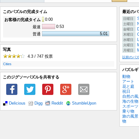
このパズルの完成タイム
最近のパ
S
日曜日
0
:
00
お客様の完成タイム
土曜日
0:53
最速
金曜日
5:01
普通
木曜日
水曜日
M
火曜日
写真
月曜日
4.3 / 747
投票
以前のパ
.
Cities
パズルギ
動物
このジグソーパズルを共有する
アート
花と庭
祝日
自然の風
海の生物
Delicious
Digg
Reddit
StumbleUpon
スポーツ
乗り物
旅の風景
物