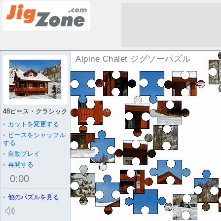
Alpine Chalet ジグソーパズル
48ピース・クラシック
•
カットを変更する
•
ピースをシャッフル
する
•
自動プレイ
•
再開する
0
:
00
•
他のパズルを見る