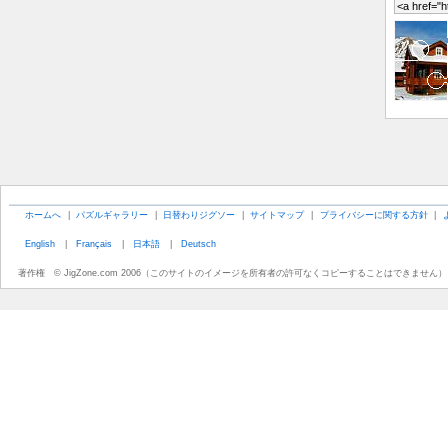
ホームへ
|
パズルギャラリー
|
日替わりジグソー
|
サイトマップ
|
プライバシーに関する方針
|
English
|
Français
|
日本語
|
Deutsch
著作権 © JigZone.com 2006（このサイトのイメージを所有者の許可なくコピーすることはできません）