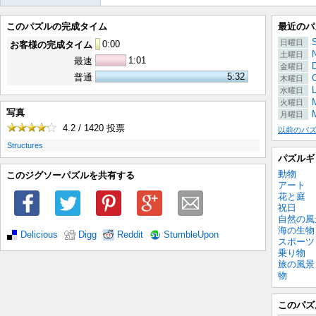
このパズルの完成タイム
最近のパ
S
日曜日
0
:
00
お客様の完成タイム
土曜日
1:01
最速
金曜日
5:32
普通
木曜日
水曜日
M
火曜日
写真
月曜日
4.2 / 1420
投票
以前のパ
.
Structures
パズルギ
動物
このジグソーパズルを共有する
アート
花と庭
祝日
自然の風
海の生物
Delicious
Digg
Reddit
StumbleUpon
スポーツ
乗り物
旅の風景
物
このパズ