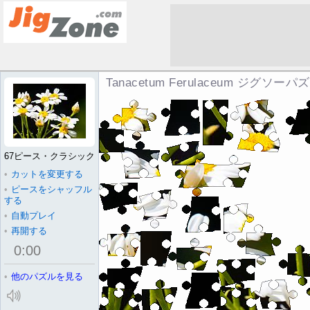
Tanacetum Ferulaceum ジグソーパ
67ピース・クラシック
•
カットを変更する
•
ピースをシャッフル
する
•
自動プレイ
•
再開する
0
:
00
•
他のパズルを見る