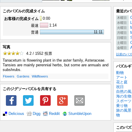
このパズルの完成タイム
最近のパ
木曜日
0
:
00
お客様の完成タイム
水曜日
1:14
最速
M
火曜日
11:11
普通
月曜日
日曜日
C
土曜日
写真
金曜日
4.2 / 1552
投票
以前のパ
Tanacetum is flowering plant in the aster family, Asteraceae.
Tansies are mainly perennial herbs, but some are annuals and
パズルギ
subshrubs.
動物
.
.
.
Flowers
Gardens
Wildflowers
アート
花と庭
祝日
このジグソーパズルを共有する
自然の風
海の生物
スポーツ
乗り物
旅の風景
Delicious
Digg
Reddit
StumbleUpon
物
このパズ