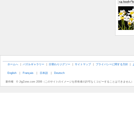
ホームへ
|
パズルギャラリー
|
日替わりジグソー
|
サイトマップ
|
プライバシーに関する方針
|
English
|
Français
|
日本語
|
Deutsch
著作権 © JigZone.com 2006（このサイトのイメージを所有者の許可なくコピーすることはできません）