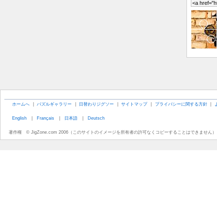
ホームへ
|
パズルギャラリー
|
日替わりジグソー
|
サイトマップ
|
プライバシーに関する方針
|
English
|
Français
|
日本語
|
Deutsch
著作権 © JigZone.com 2006（このサイトのイメージを所有者の許可なくコピーすることはできません）