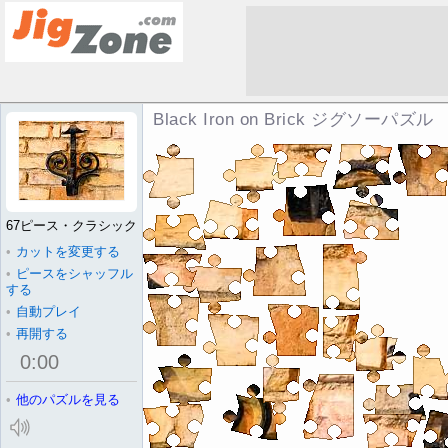
Black Iron on Brick ジグソーパズル
67ピース・クラシック
•
カットを変更する
•
ピースをシャッフル
する
•
自動プレイ
•
再開する
0
:
00
•
他のパズルを見る