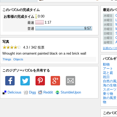
このパズルの完成タイム
最近のパ
木曜日
0
:
00
お客様の完成タイム
水曜日
1:17
最速
M
火曜日
9:57
普通
月曜日
日曜日
C
土曜日
写真
金曜日
4.3 / 342
投票
以前のパ
Wrought iron ornament painted black on a red brick wall
パズルギ
.
.
Things
Objects
動物
アート
このジグソーパズルを共有する
花と庭
祝日
自然の風
海の生物
スポーツ
Delicious
Digg
Reddit
StumbleUpon
乗り物
旅の風景
物
このパズ