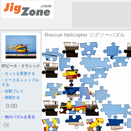
Rescue Helicopter ジグソーパズル
67ピース・クラシック
•
カットを変更する
•
ピースをシャッフル
する
•
自動プレイ
•
再開する
0
:
00
•
他のパズルを見る