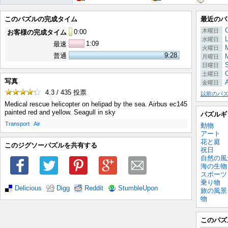
このパズルの完成タイム
最近のパ
木曜日
0
:
00
お客様の完成タイム
水曜日
1:09
最速
M
火曜日
9:28
普通
月曜日
日曜日
C
土曜日
写真
金曜日
4.3 / 435
投票
以前のパ
Medical rescue helicopter on helipad by the sea. Airbus ec145
painted red and yellow. Seagull in sky
パズルギ
.
.
Transport
Air
動物
アート
花と庭
このジグソーパズルを共有する
祝日
自然の風
海の生物
スポーツ
乗り物
Delicious
Digg
Reddit
StumbleUpon
旅の風景
物
このパズ