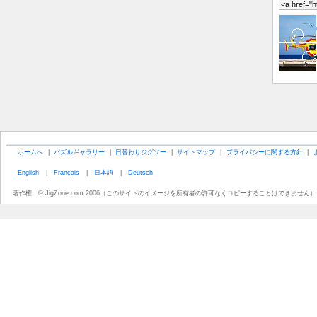
ホームへ
|
パズルギャラリー
|
日替わりジグソー
|
サイトマップ
|
プライバシーに関する方針
|
English
|
Français
|
日本語
|
Deutsch
著作権 © JigZone.com 2006（このサイトのイメージを所有者の許可なくコピーすることはできません）