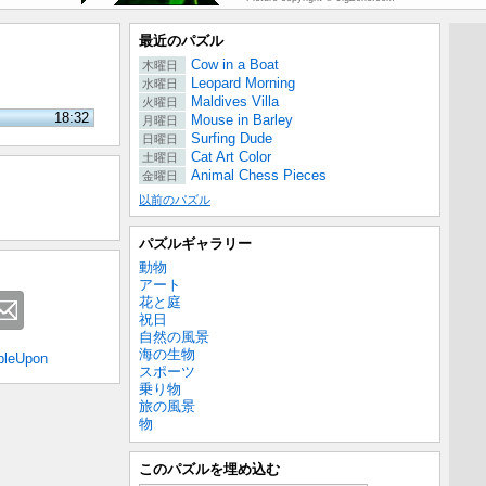
最近のパズル
Cow in a Boat
木曜日
Leopard Morning
水曜日
Maldives Villa
火曜日
18:32
Mouse in Barley
月曜日
Surfing Dude
日曜日
Cat Art Color
土曜日
Animal Chess Pieces
金曜日
以前のパズル
パズルギャラリー
動物
アート
花と庭
祝日
自然の風景
海の生物
bleUpon
スポーツ
乗り物
旅の風景
物
このパズルを埋め込む