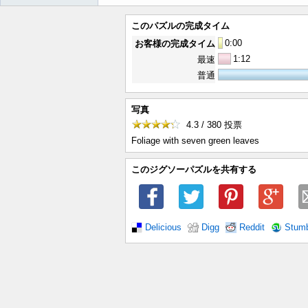
このパズルの完成タイム
0
:
00
お客様の完成タイム
1:12
最速
普通
写真
4.3 / 380
投票
Foliage with seven green leaves
このジグソーパズルを共有する
Delicious
Digg
Reddit
Stum