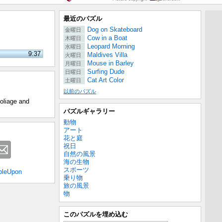
最近のパズル
Dog on Skateboard
金曜日
Cow in a Boat
木曜日
Leopard Morning
水曜日
9:37
Maldives Villa
火曜日
Mouse in Barley
月曜日
Surfing Dude
日曜日
Cat Art Color
土曜日
以前のパズル
foliage and
パズルギャラリー
動物
アート
花と庭
祝日
自然の風景
海の生物
スポーツ
bleUpon
乗り物
旅の風景
物
このパズルを埋め込む