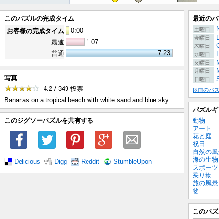
このパズルの完成タイム
最近のパ
土曜日
0
:
00
お客様の完成タイム
金曜日
1:07
最速
木曜日
7:23
普通
水曜日
M
火曜日
月曜日
写真
日曜日
4.2 / 349
投票
以前のパ
Bananas on a tropical beach with white sand and blue sky
パズルギ
動物
このジグソーパズルを共有する
アート
花と庭
祝日
自然の風
海の生物
Delicious
Digg
Reddit
StumbleUpon
スポーツ
乗り物
旅の風景
物
このパズ