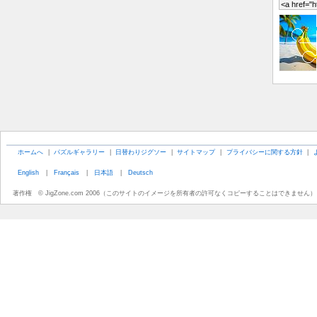
ホームへ
|
パズルギャラリー
|
日替わりジグソー
|
サイトマップ
|
プライバシーに関する方針
|
English
|
Français
|
日本語
|
Deutsch
著作権 © JigZone.com 2006（このサイトのイメージを所有者の許可なくコピーすることはできません）