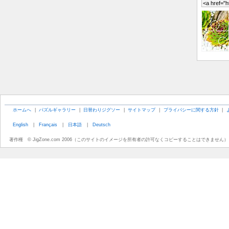
ホームへ
|
パズルギャラリー
|
日替わりジグソー
|
サイトマップ
|
プライバシーに関する方針
|
English
|
Français
|
日本語
|
Deutsch
著作権 © JigZone.com 2006（このサイトのイメージを所有者の許可なくコピーすることはできません）