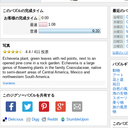
このパズルの完成タイム
最近のパ
金曜日
0
:
00
お客様の完成タイム
木曜日
1:08
最速
水曜日
9:20
普通
M
火曜日
月曜日
日曜日
写真
C
土曜日
4.4 / 411
投票
以前のパ
Echeveria plant, green leaves with red points, next to an
opened pine cone in a rock garden. Echeveria is a large
パズルギ
genus of flowering plants in the family Crassulaceae, native
動物
to semi-desert areas of Central America, Mexico and
アート
northwestern South America.
花と庭
.
Gardens
祝日
自然の風
海の生物
このジグソーパズルを共有する
スポーツ
乗り物
旅の風景
物
Delicious
Digg
Reddit
StumbleUpon
このパズ