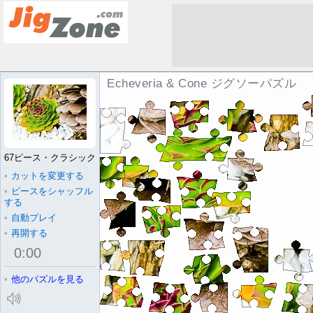
Echeveria & Cone ジグソーパズル
67ピース・クラシック
•
カットを変更する
•
ピースをシャッフル
する
•
自動プレイ
•
再開する
0
:
00
•
他のパズルを見る