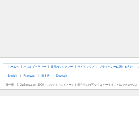
ホームへ
|
パズルギャラリー
|
日替わりジグソー
|
サイトマップ
|
プライバシーに関する方針
|
English
|
Français
|
日本語
|
Deutsch
著作権 © JigZone.com 2006（このサイトのイメージを所有者の許可なくコピーすることはできません）