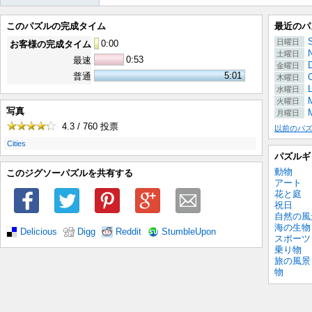
このパズルの完成タイム
最近のパ
S
日曜日
0
:
00
お客様の完成タイム
土曜日
0:53
最速
金曜日
5:01
普通
木曜日
水曜日
M
火曜日
写真
月曜日
4.3 / 760
投票
以前のパ
.
Cities
パズルギ
動物
このジグソーパズルを共有する
アート
花と庭
祝日
自然の風
海の生物
Delicious
Digg
Reddit
StumbleUpon
スポーツ
乗り物
旅の風景
物