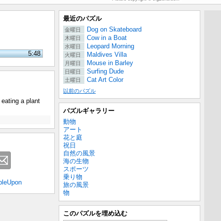
最近のパズル
Dog on Skateboard
金曜日
Cow in a Boat
木曜日
Leopard Morning
水曜日
5:48
Maldives Villa
火曜日
Mouse in Barley
月曜日
Surfing Dude
日曜日
Cat Art Color
土曜日
以前のパズル
 eating a plant
パズルギャラリー
動物
アート
花と庭
祝日
自然の風景
海の生物
スポーツ
乗り物
bleUpon
旅の風景
物
このパズルを埋め込む