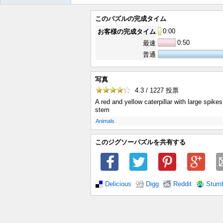
このパズルの完成タイム
0
:
00
お客様の完成タイム
0:50
最速
普通
写真
4.3 / 1227
投票
A red and yellow caterpillar with large spikes
stem
.
Animals
このジグソーパズルを共有する
Delicious
Digg
Reddit
Stum