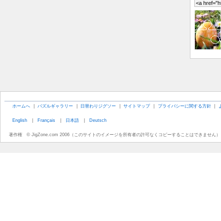
ホームへ
|
パズルギャラリー
|
日替わりジグソー
|
サイトマップ
|
プライバシーに関する方針
|
English
|
Français
|
日本語
|
Deutsch
著作権 © JigZone.com 2006（このサイトのイメージを所有者の許可なくコピーすることはできません）