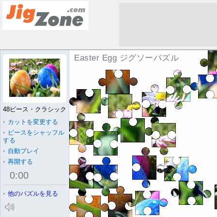
Easter Egg ジグソーパズル
48ピース・クラシック
•
カットを変更する
•
ピースをシャッフル
する
•
自動プレイ
•
再開する
0
:
00
•
他のパズルを見る