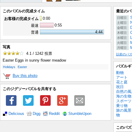
このパズルの完成タイム
最近のパ
S
日曜日
0
:
00
お客様の完成タイム
土曜日
0:55
最速
金曜日
4:44
普通
木曜日
水曜日
M
火曜日
写真
月曜日
4.1 / 1242
投票
以前のパ
Easter Eggs in sunny flower meadow
パズルギ
.
.
Holidays
Easter
動物
Buy this photo
アート
花と庭
祝日
このジグソーパズルを共有する
自然の風
海の生物
スポーツ
乗り物
旅の風景
Delicious
Digg
Reddit
StumbleUpon
物
このパズ