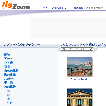
ジグソーパズルギャラリー
>
旅の風景
>
さまざまな場所
ジグソーパズルギャラリー
パズルのカットをお選びくださ
動物
アート
花と庭
祝日
自然の風景
海の生物
スポーツ
Cancun, Mexico
乗り物
旅の風景
橋
城
街
灯台