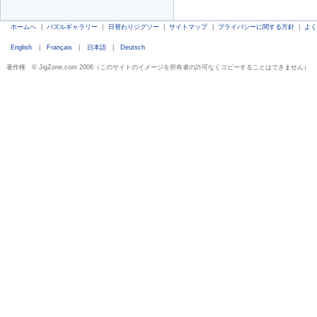
ホームへ
|
パズルギャラリー
|
日替わりジグソー
|
サイトマップ
|
プライバシーに関する方針
|
よ
English
|
Français
|
日本語
|
Deutsch
著作権 © JigZone.com 2006（このサイトのイメージを所有者の許可なくコピーすることはできません）