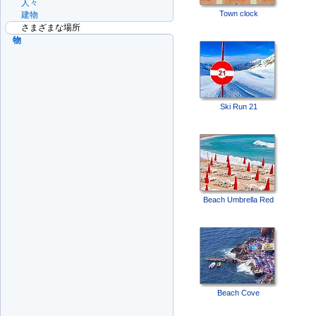
人々
Town clock
建物
さまざまな場所
物
Ski Run 21
Beach Umbrella Red
Beach Cove