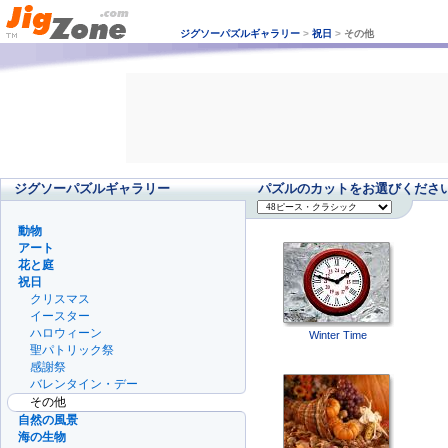
ジグソーパズルギャラリー
>
祝日
>
その他
ジグソーパズルギャラリー
パズルのカットをお選びくださ
動物
アート
花と庭
祝日
クリスマス
イースター
ハロウィーン
Winter Time
聖パトリック祭
感謝祭
バレンタイン・デー
その他
自然の風景
海の生物