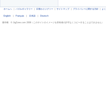
ホームへ
|
パズルギャラリー
|
日替わりジグソー
|
サイトマップ
|
プライバシーに関する方針
|
よ
English
|
Français
|
日本語
|
Deutsch
著作権 © JigZone.com 2006（このサイトのイメージを所有者の許可なくコピーすることはできません）