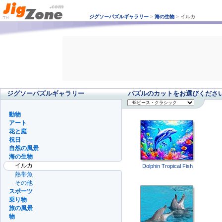
ジグソーパズルギャラリー
>
海の生物
>
イルカ
ジグソーパズルギャラリー
パズルのカットをお選びくださ
動物
アート
花と庭
祝日
自然の風景
海の生物
イルカ
Dolphin Tropical Fish
熱帯魚
その他
スポーツ
乗り物
旅の風景
物