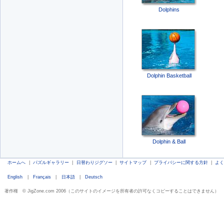
Dolphins
Dolphin Basketball
Dolphin & Ball
ホームへ
|
パズルギャラリー
|
日替わりジグソー
|
サイトマップ
|
プライバシーに関する方針
|
よ
English
|
Français
|
日本語
|
Deutsch
著作権 © JigZone.com 2006（このサイトのイメージを所有者の許可なくコピーすることはできません）